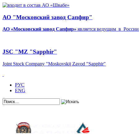
АО "Московский завод Сапфир"
АО «Московский завод Сапфир»
является ведущим в Росси
JSC "MZ "Sapphir"
Joint Stock Company "Moskovskij Zavod "Sapphir
"
РУС
ENG